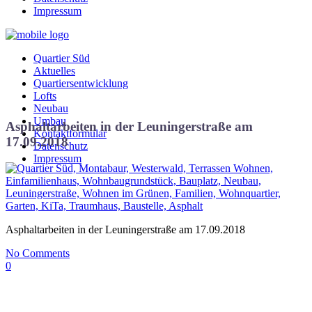
Impressum
Quartier Süd
Aktuelles
Quartiersentwicklung
Lofts
Neubau
Umbau
Asphaltarbeiten in der Leuningerstraße am
Kontaktformular
17.09.2018
Datenschutz
Impressum
Asphaltarbeiten in der Leuningerstraße am 17.09.2018
No Comments
0