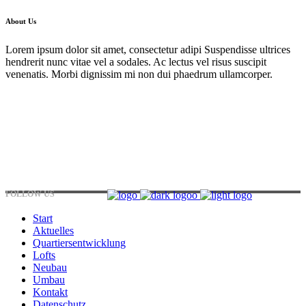
About Us
Lorem ipsum dolor sit amet, consectetur adipi Suspendisse ultrices
hendrerit nunc vitae vel a sodales. Ac lectus vel risus suscipit
venenatis. Morbi dignissim mi non dui phaedrum ullamcorper.
Hirtenstraße 19, 10178 Berlin, Germany
+49 30 24041420
ouroffice@any.com
FOLLOW US
Start
Aktuelles
Quartiersentwicklung
Lofts
Neubau
Umbau
Kontakt
Datenschutz